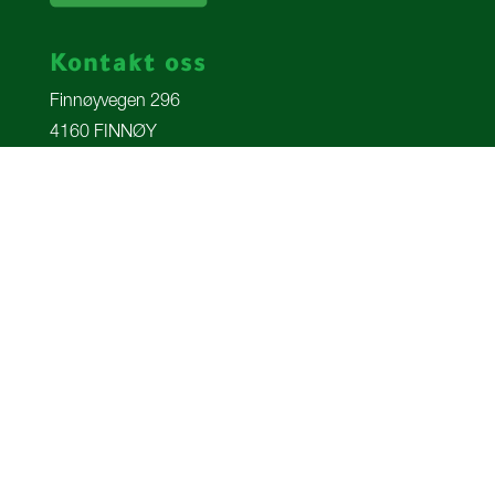
Kontakt oss
Finnøyvegen 296
4160 FINNØY
+47 900 45 775
post@gladq.no
Copyright © GladQ AS