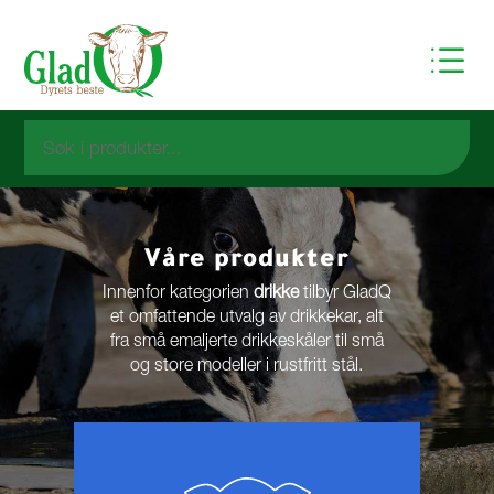
d
Våre produkter
Innenfor kategorien
drikke
tilbyr GladQ
et
omfattende utvalg av drikkekar, alt
fra små emaljerte drikkeskåler til små
og store modeller i rustfritt stål.